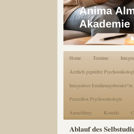
Anima Alm
Akademie 
Home
Termine
Integr
Ärztlich geprüfter Psychoonkolog
Integrativer Ernährungsberater*in
PraxisBox Psychoonkologie
Anmeldung
Kontakt
C
Ablauf des Selbstudi