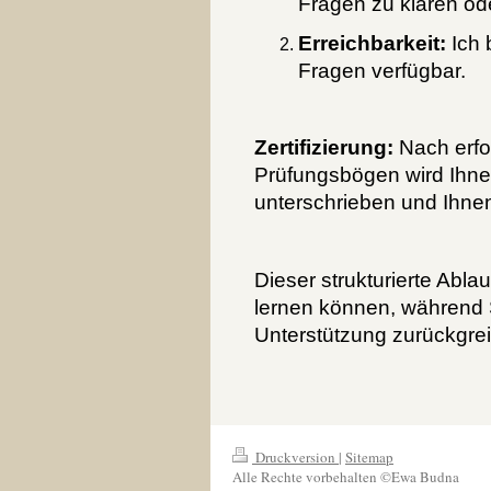
Fragen zu klären ode
Erreichbarkeit:
Ich b
Fragen verfügbar.
Zertifizierung:
Nach erfo
Prüfungsbögen wird Ihnen 
unterschrieben und Ihnen
Dieser strukturierte Ablau
lernen können, während S
Unterstützung zurückgre
Druckversion
|
Sitemap
Alle Rechte vorbehalten ©Ewa Budna