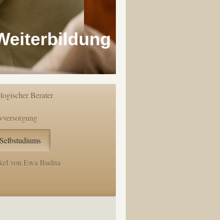
Weiterbildung
logischer Berater
ivversorgung
 Selbstudiums
ikel von Ewa Budna