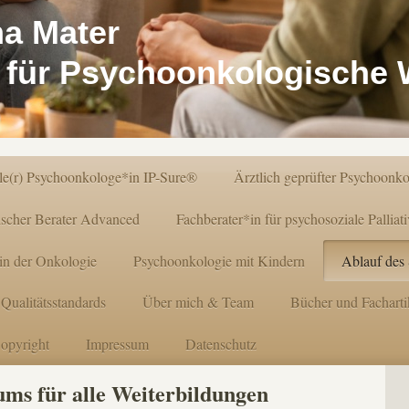
a Mater
für Psychoonkologische 
ale(r) Psychoonkologe*in IP-Sure®
Ärztlich geprüfter Psychoonko
ischer Berater Advanced
Fachberater*in für psychosoziale Palliat
 in der Onkologie
Psychoonkologie mit Kindern
Ablauf des
Qualitätsstandards
Über mich & Team
Bücher und Fachart
opyright
Impressum
Datenschutz
ums für alle Weiterbildungen