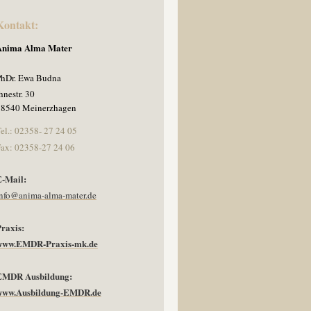
Kontakt:
Anima Alma Mater
PhDr. Ewa Budna
hnestr. 30
58540 Meinerzhagen
el.: 02358- 27 24 05
ax: 02358-27 24 06
E-Mail:
nfo@anima-alma-mater.de
raxis:
www.EMDR-Praxis-mk.de
EMDR Ausbildung:
www.Ausbildung-EMDR.de